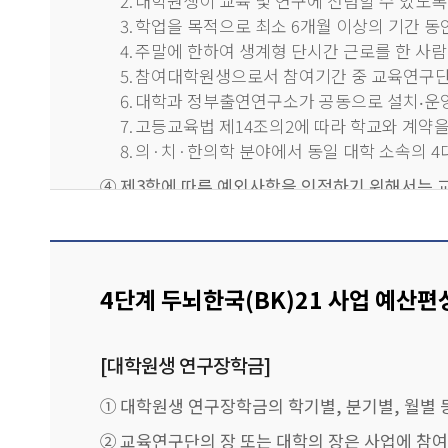
2.
대학원생이 교육 및 연구에 전념할 수 있도록
3.
학업을 목적으로 최소 6개월 이상의 기간 동
4.
주말에 한하여 생계형 단시간 근로를 한 사람
5.
참여대학원생으로서 참여기간 중 교육연구단의
6.
대학과 정부출연연구소가 공동으로 설치‧운
7.
고등교육법 제14조의2에 따라 학교와 계약을
8.
의·치·한의학 분야에서 동일 대학 소속의 
④
제3항에 따른 예외사항을 인정하기 위해서는 
소명하여야 한다. 만약 소명을 하지 않거나 소
⑤
참여대학원생은 4단계 BK21 사업의 지원을 받
⑥
참여대학원생은 주 40시간 이상 교육과 연구에 
4단계 두뇌한국(BK)21 사업 예산편
교육연구단의 장은 이를 참여대학원생에게 사전
⑦
참여대학원생은 교육연구단의 장의 허가를 받아 학
[대학원생 연구장학금]
의료행위는 할 수 없다.
⑧
대학의 장 또는 교육연구단의 장은 사업기간 동
①
대학원생 연구장학금의 학기별, 분기별, 월별 
관련 증빙서류를 준비해야 하며, 참여대학원생은
②
교육연구단의 장 또는 대학의 장은 사업에 참