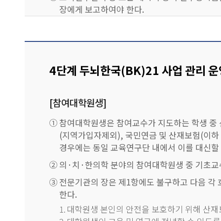
장에게 보고하여야 한다.
⑥
교육연구단의 장 및 참여교수는 대학원생에게 
할 수 없다.
⑦
사업에 참여하는 대학원생은 매주 40시간 이상
4단계 두뇌한국(BK)21 사업 관리 운
할 수 있다.
⑧
교육연구단의 장 또는 대학의 장이 연구장학금
[참여대학원생]
⑨
대학원생의 참여 및 지원 등에 필요한 세부사항
⑩
전문기관의 장은 사업에 참여하는 대학원생이 
①
참여대학원생은 참여교수가 지도하는 학생 중 신
범위에서 해당 대학원생의 사업 참여를 제한할 
(지역가입자제외), 국민연금 및 산재보험(이하
경우에는 동일 교육연구단 내에서 이를 대신할 
②
의·치·한의학 분야의 참여대학원생 중 기초교
③
전문기관의 장은 제1항에도 불구하고 다음 각 
한다.
1.
대학원생 본인의 안전을 보호하기 위해 산재