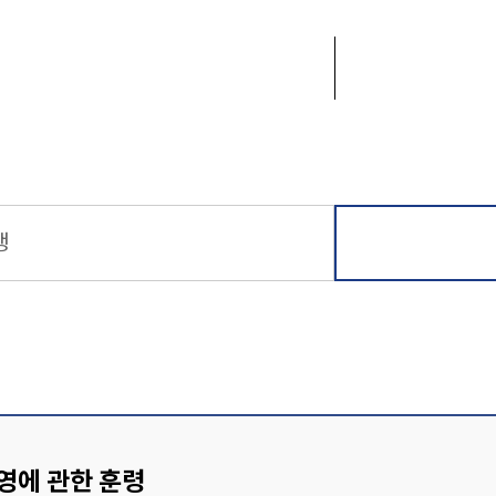
생
운영에 관한 훈령