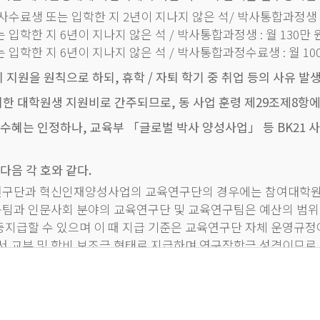
 있다.
사수료생 또는 입학한 지 2년이 지나지 않은 석/ 박사통합과정생 : 
 관한 사항은 별표2에 따른다.
입학한 지 6년이 지나지 않은 석 / 박사통합과정생 : 월 130만 
단 내에서 참여대학원생으로서 연구과제의 참여, 학술문헌번역 
입학한 지 6년이 지나지 않은 석 / 박사통합과정수료생 : 월 10
지원을 원칙으로 하되, 휴학 / 자퇴 학기 중 취업 등의 사유 발생
도교수 전원이 사업 참여교수인 경우에 한하여 참여대학원생으로 인
 대학원생 지원비로 간주되므로, 동 사업 훈령 제29조제8항에
전원의 사업 참여 조건을 적용한다.
수혜는 인정하나, 교육부 「글로벌 박사 양성사업」 등 BK21
다음 각 호와 같다.
구단과 혁신인재양성사업의 교육연구단의 경우에는 참여대학원생 
업, 휴학, 경쟁을 유도하기 위한 교육연구단의 장의 변경 조치, 
과 인문사회 분야의 교육연구단 및 교육연구팀은 예산의 범위
지침 제11조에 의한 적격 여부를 확인하여야 한다.
지급할 수 있으며 이 때 지급 기준은 교육연구단 자체 운영규정
서 교부 및 학비 보조금 형태로 지급하며 연구장학금 성격이므로
 대학 본부(산학협력단)에 변경사항을 보고하여야 한다.
서 연구생 등록이 된 경우에만 참여대학원생의 자격을 갖는다. 다만